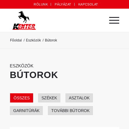
RÓLUNK
PÁLYÁZAT
KAPCSOLAT
Főoldal
/
Eszközök
/
Bútorok
ESZKÖZÖK
BÚTOROK
ÖSSZES
SZÉKEK
ASZTALOK
GARNITÚRÁK
TOVÁBBI BÚTOROK