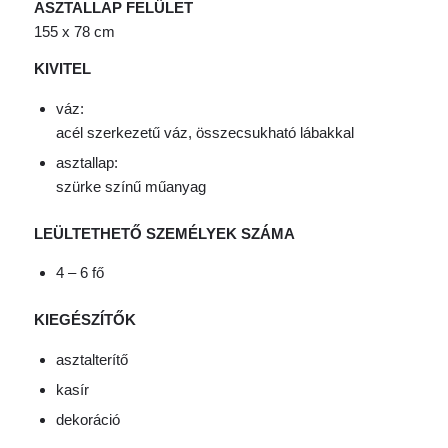
ASZTALLAP FELÜLET
155 x 78 cm
KIVITEL
váz:
acél szerkezetű váz, összecsukható lábakkal
asztallap:
szürke színű műanyag
LEÜLTETHETŐ SZEMÉLYEK SZÁMA
4 – 6 fő
KIEGÉSZÍTŐK
asztalterítő
kasír
dekoráció