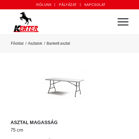
RÓLUNK
PÁLYÁZAT
KAPCSOLAT
Főoldal
/
Asztalok
/
Bankett asztal
ASZTAL MAGASSÁG
75 cm