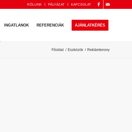
RÓLUNK
PÁLYÁZAT
KAPCSOLAT
INGATLANOK
REFERENCIÁK
AJÁNLATKÉRÉS
Főoldal
/
Eszközök
/
Reklámtorony