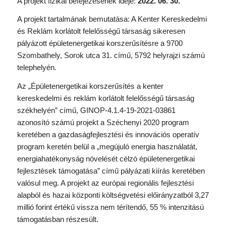
A projekt fizikai befejezésének ideje:
2022. 06. 30.
A projekt tartalmának bemutatása: A Kenter Kereskedelmi
és Reklám korlátolt felelősségű társaság sikeresen
pályázott épületenergetikai korszerűsítésre a 9700
Szombathely, Sorok utca 31. című, 5792 helyrajzi számú
telephelyén.
Az „Épületenergetikai korszerűsítés a kenter
kereskedelmi és reklám korlátolt felelősségű társaság
székhelyén” című, GINOP-4.1.4-19-2021-03861
azonosító számú projekt a Széchenyi 2020 program
keretében a gazdaságfejlesztési és innovációs operatív
program keretén belül a „megújuló energia használatát,
energiahatékonyság növelését célzó épületenergetikai
fejlesztések támogatása” című pályázati kiírás keretében
valósul meg. A projekt az európai regionális fejlesztési
alapból és hazai központi költségvetési előirányzatból 3,27
millió forint értékű vissza nem térítendő, 55 % intenzitású
támogatásban részesült.