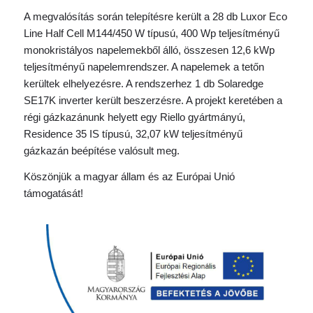
A megvalósítás során telepítésre került a 28 db Luxor Eco
Line Half Cell M144/450 W típusú, 400 Wp teljesítményű
monokristályos napelemekből álló, összesen 12,6 kWp
teljesítményű napelemrendszer. A napelemek a tetőn
kerültek elhelyezésre. A rendszerhez 1 db Solaredge
SE17K inverter került beszerzésre. A projekt keretében a
régi gázkazánunk helyett egy Riello gyártmányú,
Residence 35 IS típusú, 32,07 kW teljesítményű
gázkazán beépítése valósult meg.
Köszönjük a magyar állam és az Európai Unió
támogatását!