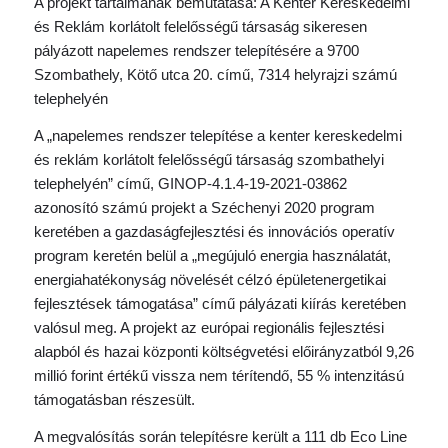
A projekt tartalmának bemutatása: A Kenter Kereskedelmi
és Reklám korlátolt felelősségű társaság sikeresen
pályázott napelemes rendszer telepítésére a 9700
Szombathely, Kötő utca 20. című, 7314 helyrajzi számú
telephelyén
A „napelemes rendszer telepítése a kenter kereskedelmi
és reklám korlátolt felelősségű társaság szombathelyi
telephelyén” című, GINOP-4.1.4-19-2021-03862
azonosító számú projekt a Széchenyi 2020 program
keretében a gazdaságfejlesztési és innovációs operatív
program keretén belül a „megújuló energia használatát,
energiahatékonyság növelését célzó épületenergetikai
fejlesztések támogatása” című pályázati kiírás keretében
valósul meg. A projekt az európai regionális fejlesztési
alapból és hazai központi költségvetési előirányzatból 9,26
millió forint értékű vissza nem térítendő, 55 % intenzitású
támogatásban részesült.
A megvalósítás során telepítésre került a 111 db Eco Line