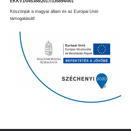
EKKV1/045388/2017/335894/001
Köszönjük a magyar állam és az Európai Unió
támogatását!