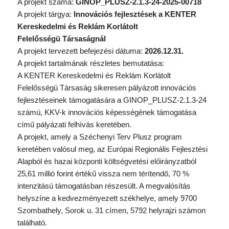
A projekt száma:
GINOP_PLUSZ-2.1.3-24-2025-00718
A projekt tárgya:
Innovációs fejlesztések a KENTER
Kereskedelmi és Reklám Korlátolt
Felelősségü Társaságnál
A projekt tervezett befejezési dátuma:
2026.12.31.
A projekt tartalmának részletes bemutatása:
A KENTER Kereskedelmi és Reklám Korlátolt
Felelősségü Társaság sikeresen pályázott innovációs
fejlesztéseinek támogatására a GINOP_PLUSZ-2.1.3-24
számú, KKV-k innovációs képességének támogatása
című pályázati felhívás keretében.
A projekt, amely a Széchenyi Terv Plusz program
keretében valósul meg, az Európai Regionális Fejlesztési
Alapból és hazai központi költségvetési előirányzatból
25,61 millió forint értékű vissza nem térítendő, 70 %
intenzitású támogatásban részesült. A megvalósítás
helyszíne a kedvezményezett székhelye, amely 9700
Szombathely, Sorok u. 31 címen, 5792 helyrajzi számon
található.