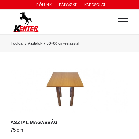
RÓLUNK
PÁLYÁZAT
KAPCSOLAT
Főoldal
/
Asztalok
/
60×60 cm-es asztal
ASZTAL MAGASSÁG
75 cm