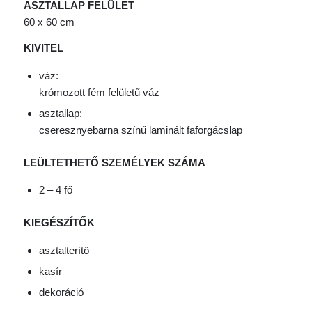
ASZTALLAP FELÜLET
60 x 60 cm
KIVITEL
váz:
krómozott fém felületű váz
asztallap:
cseresznyebarna színű laminált faforgácslap
LEÜLTETHETŐ SZEMÉLYEK SZÁMA
2 – 4 fő
KIEGÉSZÍTŐK
asztalterítő
kasír
dekoráció