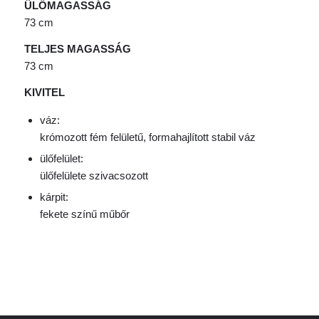
ÜLŐMAGASSÁG
73 cm
TELJES MAGASSÁG
73 cm
KIVITEL
váz:
krómozott fém felületű, formahajlított stabil váz
ülőfelület:
ülőfelülete szivacsozott
kárpit:
fekete színű műbőr