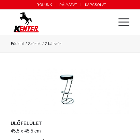
RÓLUNK
PÁLYÁZAT
KAPCSOLAT
Főoldal
/
Székek
/
Z bárszék
ÜLŐFELÜLET
45,5 x 45,5 cm