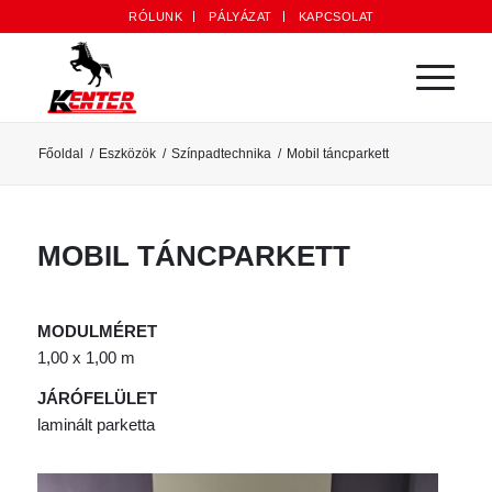
RÓLUNK
PÁLYÁZAT
KAPCSOLAT
Főoldal
/
Eszközök
/
Színpadtechnika
/
Mobil táncparkett
MOBIL TÁNCPARKETT
MODULMÉRET
1,00 x 1,00 m
JÁRÓFELÜLET
laminált parketta