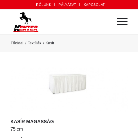
RÓLUNK
PÁLYÁZAT
KAPCSOLAT
Főoldal
/
Textíliák
/
Kasír
KASÍR MAGASSÁG
75 cm