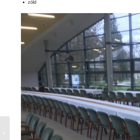
zöld
Körasztal terítő