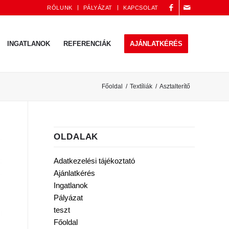
RÓLUNK
PÁLYÁZAT
KAPCSOLAT
INGATLANOK
REFERENCIÁK
AJÁNLATKÉRÉS
Főoldal
/
Textíliák
/
Asztalterítő
OLDALAK
Adatkezelési tájékoztató
Ajánlatkérés
Ingatlanok
Pályázat
teszt
Főoldal