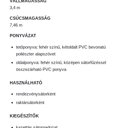
VÁLLMAGASSÁG
3,4 m
CSÚCSMAGASSÁG
7,46 m
PONYVÁZAT
tetőponyva: fehér színű, kétoldalt PVC bevonatú
poliészter alapszövet
oldalponyva: fehér színű, középen sátorfűzéssel
összezárható PVC ponyva
HASZNÁLHATÓ
rendezvénysátorként
raktársátorként
KIEGÉSZÍTŐK
kazettás sátorpadozat