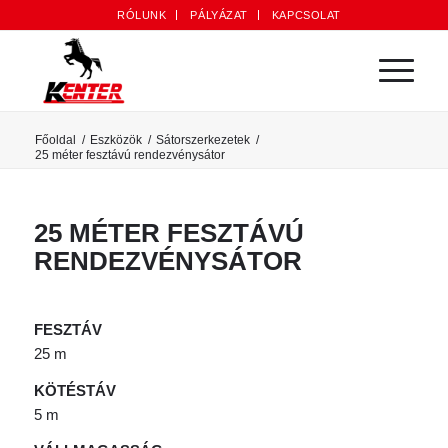
RÓLUNK
PÁLYÁZAT
KAPCSOLAT
Főoldal
/
Eszközök
/
Sátorszerkezetek
/
25 méter fesztávú rendezvénysátor
25 MÉTER FESZTÁVÚ
RENDEZVÉNYSÁTOR
FESZTÁV
25 m
KÖTÉSTÁV
5 m